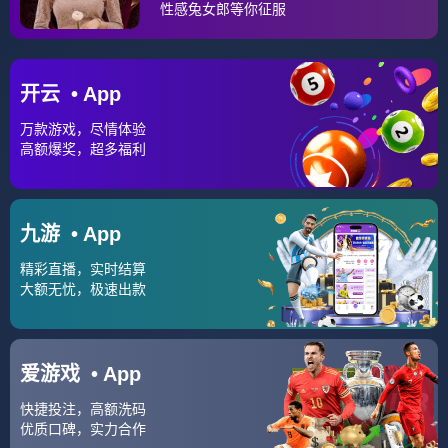
何用强硬对抗击穿奥地利，费利克
斯一剑封喉
九游娱乐网页-唯一之役，布罗佐维
奇与2026世界杯C组的命运交叉点
最前
上一页
1
2
3
4
5
6
7
8
9
10
下一页
最后
最新文章
九游app下载-独步绿茵，2026世界杯焦点战，加纳
以钢铁之躯完胜日本，塔雷米一剑封喉
2026-08-08
九游娱乐首页-华沙夜空下的蓝白闪电，2026，斯洛
伐克用钢铁防线与三笘薰的致命一击，完成迟到的
复仇
2026-08-08