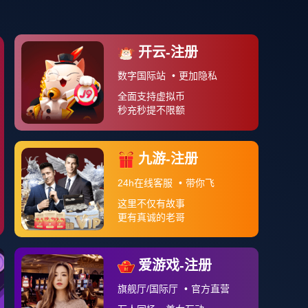
京多安
最新文章
球的史册
人能预料
九游游戏-唯一性的胜利，
唯一剧本
当匈牙利碾压瑞典，卢卡库
用一己之力重写2026世界
2026-08-07
杯剧本
九游体育APP下载-扩展
2026-08-07
默契配
风格迥异却
九游体育-当沙漠吞噬桑
体力量的
巴，乌兹别克斯坦的钢铁意
志与维尼修斯孤星闪耀—20
2026-08-06
,也在世
26世界杯F组天方夜谭背后
九游APP-死亡之组的华丽
的唯一性叙事
序章，奥地利铁蹄踏破中亚
防线，维尼修斯一剑封喉定
2026-08-06
江山
，C罗闪
九游app下载-赫尔辛基的极