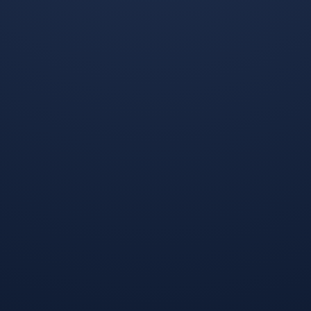
方式碾压尼日利亚，更没有人想到，最后的致命一击，竟来自那个站在球
赛开场前三十分钟,罗马尼亚的进攻如潮水般涌来，他们在中场筑起一道铁
07.09
165浏览
14
圈以南的震撼，秘鲁横扫挪威，C罗独木难支
鲁的防守反击与C罗的孤胆英雄 2026年世界杯G组的首轮比赛，没有比这
都在讨论挪威如何依靠哈兰德的速度撕开秘鲁防线时，真正上演的，却是
秘鲁横扫挪威，不是险胜，不是爆冷,而是一场从战术到心理的完全压制。 
07.09
169浏览
11
-沙漠之狐的逆袭，2026世界杯揭幕战，摩洛哥用不屈意志撕碎
了摩洛哥的红袍 2026年6月8日,当太阳在卡塔尔上空最后一次旋转，世
洋交织的土地上，这不是一场普通的揭幕战，这是一次命运的碰撞——摩
载着非洲足球崛起的梦想，一个书写着中亚足球新篇章的渴望。 没有人
07.08
172浏览
11