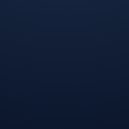
2026-08-06
九游娱乐-蓝焰破晓，2026世界杯复仇之战，泰国铁
阵掀翻罗马尼亚，库尔图瓦的孤勇与东方的战术革
命
2026-08-05
九游娱乐官方-当时间错位，唯一一场孙兴慜没能拯
救韩国，却拯救了墨西哥的D组生死战
2026-08-05
网站分类
地方频道
文化体育
球员动态
体坛热度榜
文章归档
2026年8月 (24)
2026年7月 (92)
2026年6月 (42)
2026年5月 (49)
2026年4月 (84)
2026年3月 (92)
2026年2月 (83)
2026年1月 (148)