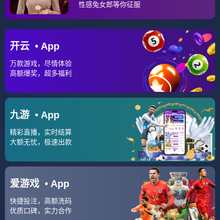
险晋级
九游体育官方入口-那不勒斯横扫里
昂展露獠牙，福登状态火热点燃曼
城希望
1
2
3
4
5
6
7
8
9
10
下一页
最后
最新文章
九游app下载-独步绿茵，2026世界杯焦点战，加纳
以钢铁之躯完胜日本，塔雷米一剑封喉
2026-08-08
九游娱乐首页-华沙夜空下的蓝白闪电，2026，斯洛
伐克用钢铁防线与三笘薰的致命一击，完成迟到的
复仇
2026-08-08