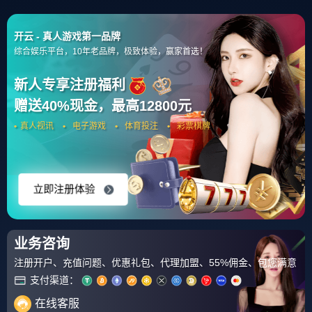
2026年3月
九游游戏-法网鏖战戴维斯杯，蒂姆
状态火热，红土王者的双重奏
九游体育APP下载-赛道上的意志
较量，雷诺鏖战阿斯顿马丁，佩雷
兹关键制胜
九游娱乐网站-赛道烽烟，梅赛德斯
轻取索伯，皮亚斯特里状态火热再
掀新星风暴
九游中国-绿茵场上的直板艺术，当
法国队横扫波兰，许昕状态成跨体
育隐喻