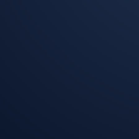
球迷的心跳都漏跳了一
的碰撞，是欧洲技术流
九游体育
2026.
到，这场比赛会成为世..
九游体育-孤星耀世
2026年7月15日，
站成两列，这是两队历
没有人会想到，决定这
九游体育
2026.
钟，法国队...
九游体育官方入口-
定乾坤
2026年世界杯小组
异但同样渴望出线的球
赛前，G组的积分榜如
九游体育
2026.
拿下喀麦隆，将...