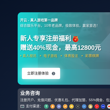
2026年5月
首页
地方频道
文
九游中国-节奏之巅
2026年世界杯F组
一场足以颠覆亚洲足球
场前完成了那记刺穿整
九游体育
2026.
控力，这是一种近...
9you娱乐-宿命
契传奇
2026年盛夏，墨西
本，波兰对沙特——两
转，出线名额、尊严、
九游体育
2026.
魂”与日本的精密...
九游体育平台-命运