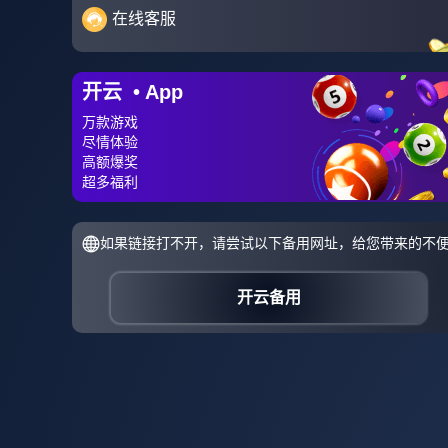
写下不朽诗篇
2026年6月,北美大
尼亚、意大利与日本，
被压缩到最后一轮，所
九游体育
2026.
钟,多伦多...
九游体育官方入口-
乾坤
2026年的夏天，当
一种近乎神话的方式,
人的碰撞，本就是冰与
九游体育
2026.
上不可思议...
九游APP-蓝月映
2026年的夏天，当
如约而至，喀麦隆对阵
非洲雄狮的野性风暴，
九游体育
2026.
焦点战的，竟是一位...