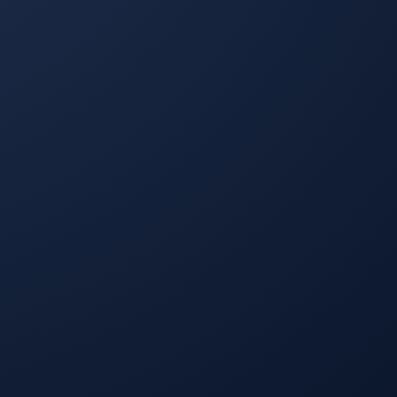
奖杯之间
人能预料
宿命
的注视下
好处，但
第32分
梅恩独舞
支风格迥
决。 比
加尔意外