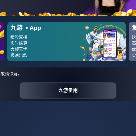
陆的盛夏热浪中，世界杯E组的对决早已被预言为“死亡之组的终极审判”，巴
四支风格迥异的球队被命运之绳紧紧捆缚在同一片绿茵战场上，而当积分
有人都在等待着那个唯一的答案——谁能在90分钟的炼狱中幸存？ 比赛的
05.31
192浏览
18
冰雪与烈火的唯一碰撞，2026世界杯G组，日本碾压挪威，罗德
全世界的目光聚焦于那场注定被载入史册的G组对决时，没有人会想到，这
书写下世界杯历史上最独一无二的篇章。 日本队对阵挪威队，东亚武士与
火的交锋，而这一夜，却成了“碾压”与“逆转”两个看似矛盾的概念,在同一
05.30
181浏览
10
红土，2026世界杯，久保建英的控球诗篇与喀麦隆的非洲之傲
世界杯的烽火燃至北美的绿茵场，一场被全球球迷标注了“不可错过”标签的
奥地利——这不仅仅是一场小组赛的博弈，更是两种足球哲学的正面碰撞
另一方是欧洲铁血军团的精密齿轮，当哨声响起，所有人都意外地发现，
05.30
188浏览
20