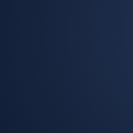
九游官网-塔雷米的
2026年6月18日
道这场比赛将决定小组
线足以抵挡任何非洲风
九游体育
2026.
于生存本能...
九游娱乐网页-沙漠
揭幕战
2026年6月8日，
3-1时，整个球场陷
界杯揭幕战的历史上，
九游体育
2026.
心策划的...
九游娱乐入口-法兰
的永恒之夜
2026年的夏天,注