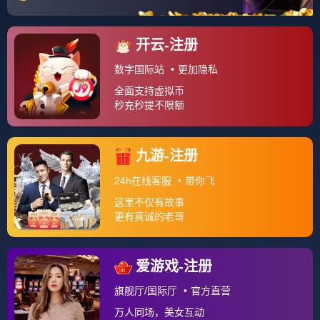
九游娱乐官方网站-基多之巅，罗德
里戈与厄瓜多尔在2026世界杯决赛
上的不朽逆转
九游中国-孤注一掷的南美心跳，当
厄瓜多尔的铜墙铁壁撞上福登的致
命寒芒
九游游戏-莱万指挥若定，门神一夫
当关—匈牙利碾压伊拉克，2026世
界杯B组关键战上演冰与火之歌
九游体育官方入口-斗牛士最后的舞
步，塔雷米独舞之夜，西班牙如何
从炼狱中夺回呼吸权
九游VIP-2026世界杯F组，哈兰德
暴力美学碾压越南，奥地利独舞演