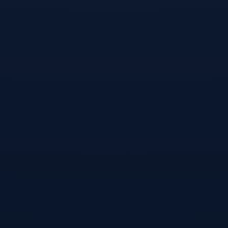
绝杀芬兰，2026世界杯上演最强黑马之争
2026-06-25
九游体育直播-关于法国乒乓球队绝地反击韩国乒乓
球队，王皓统治全场的信息
2025-10-09
九游体育APP下载-关于公牛强势湖人B队，保罗一
己之力扛起全队的信息
2025-10-07
热评文章
九游体育直播-穆里尼奥：我有我的原则不想改变风
格适应别人
2025-10-05
九游VIP-包含泰国羽毛球队血洗丹麦羽毛球队，林
丹制霸全场的词条
2025-10-06
9you娱乐-独一时刻，当丹麦的童话与哈弗茨的救赎