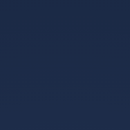
九游娱乐官方网站-钢铁之夜的致命弧线，当莱万的手腕，划破中欧足球的宿命
之墙
九游APP-死亡之组的华丽序章，奥地利铁蹄踏破中亚防线，维尼修斯一剑封喉
定江山