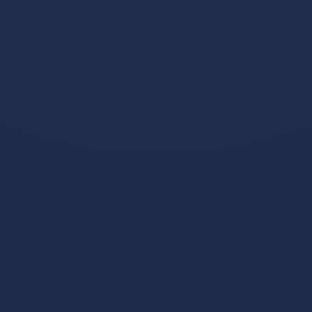
九游娱乐官方-中亚蓝狐的致命一击，乌兹别克斯坦凭什么在2026世界杯F组焦
点战中撕碎非洲雄鹰？拉什福德的7分钟疯狂，与一张被忽视的战术草稿