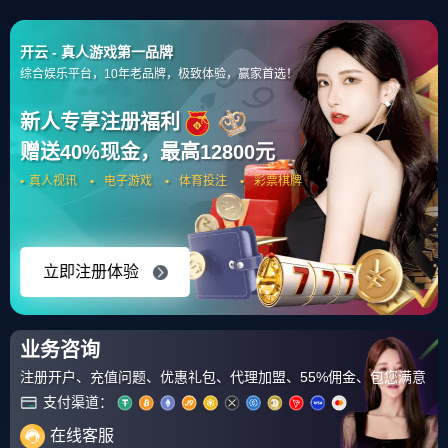
九游体育-逆转之夜，库尔图瓦封神，尼日利亚
绝地翻盘击碎斯洛伐克
九游体育
文化体育
2026-07-06
190浏览
15
2026年世界杯H组,被称为“死亡之组”的较量，终于在万众瞩目中迎
来了首轮巅峰对决，尼日利亚对阵斯洛伐克，两支风格迥异却同样
充满野心的球队，在绿茵场上展开了一场足以载入世界杯史册的强
强对话，而最终，一个名字被全世界球迷齐声高呼——库尔图瓦，
他的神勇表现，让尼日利亚在绝境中完成了不可思议的逆转翻盘。
强强对话：两种足球哲学的碰撞
H组从抽签那一刻起便被视为“死亡之组”，而尼日利亚与斯洛伐克的
交锋，更是被媒体炒作为“天赋vs纪律”的终极对决，尼日利亚拥有非
洲足球特有的灵动与爆发力，他们的进攻如水银泻地，瞬间就能撕
裂对手防线；斯洛伐克则以欧洲足球的严谨与战术执行力著称，防
守如磐石，反击如利刃。
比赛开场,斯洛伐克便展示了他们钢铁般的防守，后防线五后卫体系
密不透风，中场铁三角疯狂绞杀，让尼日利亚的进攻组织屡屡受