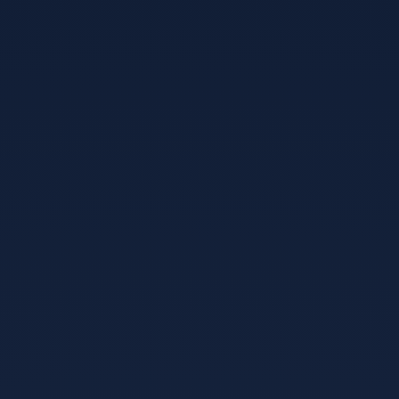
最佳球员：史诗级的个人演出
赛后,库尔图瓦毫无悬念地被评为全场最佳球员，他不仅完成了7次关
键扑救，包括一次点球和两次必进球，更在最后时刻打入了绝杀进
球，一个人，用一双手和一脚射门，将一场看似必败的比赛，彻底
改写。
数据统计显示,库尔图瓦本场比赛的扑救成功率高达90%，他的出击
范围覆盖了整个禁区，他的长传精准度甚至超过了部分中场球员，
斯洛伐克主教练在赛后发布会上无奈地感慨：“我们输给了一个人，
一个今天不属于这个星球的人。”
尼日利亚的球迷在社交媒体上疯狂刷屏：“库尔图瓦是神！”、“这是
我见过最伟大的门将表演！”、“2026年世界杯，最佳球员已经没有
悬念了！”
价值与意义：一场将被永远铭记
的比赛
这场3-2的逆转翻盘，不仅仅是一场小组赛的胜利，它更拥有着深远