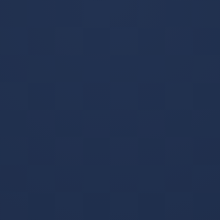
九游娱乐app下载-柏林之夜，桑巴之刃，内马尔如何用一记神级助攻，把德国
战车钉在悬崖边上？
九游APP-当三狮遭遇潘帕斯风暴，2026世界杯F组，梅西用一场逆转重新定义
横扫