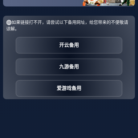
逆转翻盘：非洲雄鹰的怒吼
库尔图瓦的神奇扑救,不仅仅是拯救了比分，更点燃了尼日利亚全队
的斗志，第73分钟，尼日利亚终于迎来了转机，一次前场任意球机
会，皮球吊入禁区，中后卫高高跃起，头球摆渡到后点，跟进的边
锋一脚凌空抽射——1-2！非洲雄鹰终于撕开了斯洛伐克的钢铁防
线。
进球后的尼日利亚彻底释放了压力,他们像潮水一般不断冲击着对手
的防线，斯洛伐克开始收缩防守，试图守住一球的领先优势，但尼
日利亚的进攻一浪高过一浪，第84分钟，又是边路的突破传中，皮
球在禁区内经过两次弹跳，队长一脚劲射，皮球穿过防守队员的小
门直入网窝——2-2！全场沸腾了！
真正的奇迹发生在伤停补时阶段,第90+3分钟，尼日利亚获得角球机
会，所有人都涌向禁区，连库尔图瓦也冲到了对方半场参与进攻，
角球开出，前点一蹭，皮球落到后点——库尔图瓦！他竟然出现在
了最关键的位置，一脚垫射！皮球应声入网！
3-2！绝杀！逆转！翻盘！
库尔图瓦,这位门将，用他自己最意想不到的方式，完成了这场比赛
的终极封神。