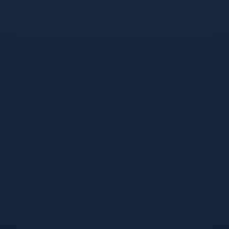
波场能量租赁
发表于 1个月前
回复
u地址转错 【TXc5amJJX8wVHuSv5XetpzNbHwUcN2TR
zH】转错请联系TeleGram:【@TrxEm】
trx能量机器人
发表于 1个月前
回复
u地址转错 【TGEFKuVjGLph6rz9cYevh3817AHSd8pif
1】转错请联系TeleGram:【@TrxEm】
节省TRX手续费
发表于 1个月前
回复
u地址转错 【 TEFUPWm9GmxjKWwSMPFRcoPRK9999
99999 】转错请联系TeleGram:【@TrxEm】
节省TRX手续费
发表于 1个月前
回复
u地址转错 【TJDcJYZHRuQbwoNDAnPEYpWvyWjjg8mg
tZ】转错请联系TeleGram:【@TrxEm】
trx能量租赁
发表于 1个月前
回复
u地址转错 【TKRA5DmGo4APW4CV8HsssssBEaxwyJb
43n】转错请联系TeleGram:【@TrxEm】
深圳个人兼职《tg:@qq22345》
发表于 1个月前
回复