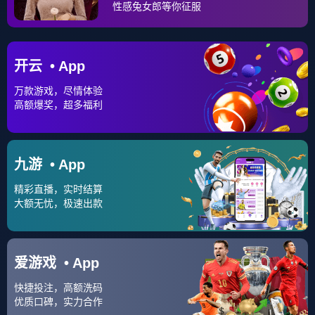
足球的魅力就在于——永远不要低估一颗冠军的心，尼日利亚并没
有垮掉，他们开始调整战术，加快传球节奏，试图从边路撕开缺
口，但真正的转机，来自他们的最后一道防线——库尔图瓦。
如果说足球比赛的前半段是属于斯洛伐克战术的胜利,那么下半场便
是库尔图瓦一个人的舞台，第55分钟，斯洛伐克获得一次点球机
会，全场屏息，他们的头号射手站在十二码前，眼神中满是自信，
助跑，射门——一记势大力沉的右下角！然而库尔图瓦仿佛预判了
所有，一个迅猛的侧扑，用指尖将球挡出底线！
那一刻,看台爆发出震耳欲聋的欢呼，尼日利亚的球员们疯了一般冲
向库尔图瓦，而这位比利时出生的门将只是冷静地站起身，拍了拍
手套，眼神中透着必胜的信念。
库尔图瓦的神奇还没结束,第68分钟，斯洛伐克打出一次精妙的三人
配合，前锋在禁区线上拔脚怒射，皮球带着强烈的旋转飞向球门左
上角，又是库尔图瓦！他像一只展翅的雄鹰腾空而起，右手稳稳将
球托出横梁，一次，两次，三次——他一次又一次地化解着对手的
进攻，将尼日利亚从死亡的边缘拉了回来。