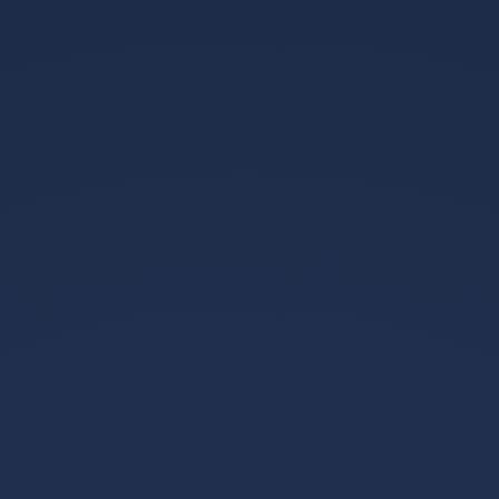
九游app下载-赫尔辛基的极昼奇迹，当芬兰冰刀划破2026的夜空，吉鲁让世界
记住了法国的黄昏
九游娱乐官方-当时间错位，唯一一场孙兴慜没能拯救韩国，却拯救了墨西哥的
D组生死战